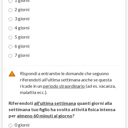
1 giorni
2 giorni
3 giorni
4 giorni
5 giorni
6 giorni
7 giorni
Rispondi a entrambe le domande che seguono
riferendoti all'ultima settimana anche se questa
ricade in un
periodo straordinario
(ad es. vacanza,
malattia ecc.).
Riferendoti
all'ultima settimana
quanti giorni alla
settimana tuo figlio ha svolto attività fisica intensa
per
almeno 60 minuti al giorno
?
0 giorni