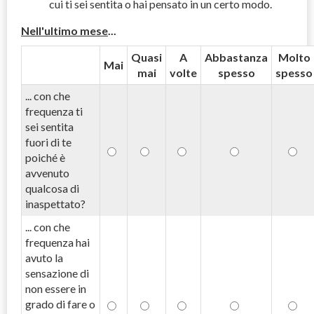
cui ti sei sentita o hai pensato in un certo modo.
Nell'ultimo mese
...
Quasi
A
Abbastanza
Molto
Mai
mai
volte
spesso
spesso
... con che
frequenza ti
sei sentita
fuori di te
poiché è
avvenuto
qualcosa di
inaspettato?
... con che
frequenza hai
avuto la
sensazione di
non essere in
grado di fare o