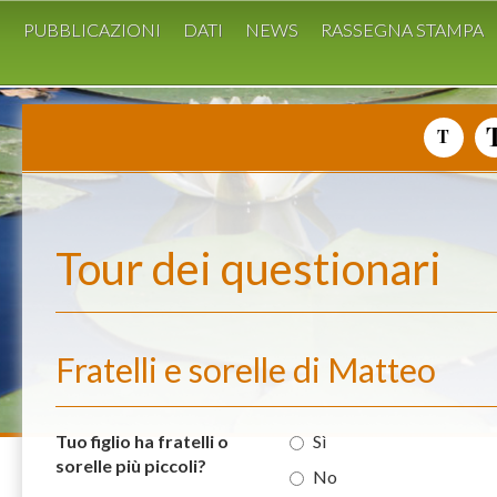
I
PUBBLICAZIONI
DATI
NEWS
RASSEGNA STAMPA
Tour dei questionari
Fratelli e sorelle di Matteo
Tuo figlio ha fratelli o
Sì
sorelle più piccoli?
No