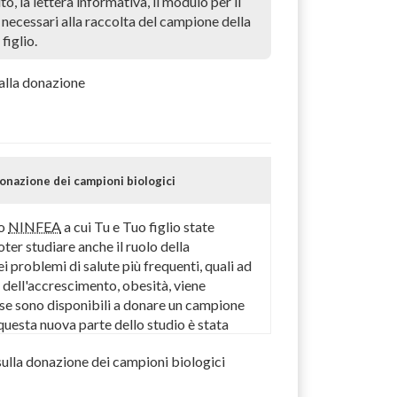
to, la lettera informativa, il modulo per il
 necessari alla raccolta del campione della
 figlio.
 alla donazione
onazione dei campioni biologici
to
NINFEA
a cui Tu e Tuo figlio state
oter studiare anche il ruolo della
ei problemi di salute più frequenti, quali ad
dell'accrescimento, obesità, viene
i se sono disponibili a donare un campione
i questa nuova parte dello studio è stata
 dello studio
ulla donazione dei campioni biologici
fea.it
), presso il quale potrai trovare
rmativo.