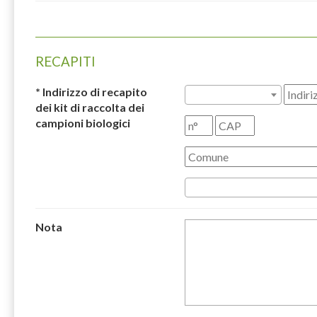
Prima di decidere se acce
parte dello studio, Ti 
segue. Se avessi bisogno 
RECAPITI
Dr.
Lorenzo RICHIARD
responsabili della ricerc
* Indirizzo di recapito
dei kit di raccolta dei
Unità di Epidemiologi
campioni biologici
Progetto
NINFEA
: In
biologici
---
Via Santena, 7
10126 Torino (TO)
---
Email:
info@progettoni
Nota
Telefono: +39 351 320
Scopo della raccolta dei campioni 
Questa parte dello studi
mamma e/o del bambino. L