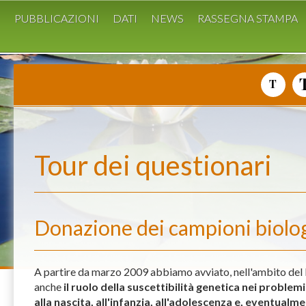
I
PUBBLICAZIONI
DATI
NEWS
RASSEGNA STAMPA
Tour dei questionari
Donazione dei campioni biolog
A partire da marzo 2009 abbiamo avviato, nell'ambito de
anche
il ruolo della suscettibilità genetica nei problemi 
alla nascita, all'infanzia, all'adolescenza e, eventualme