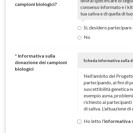
dovrai specificare di segui
campioni biologici?
consenso informato e i kit
tua saliva e di quella di tuo
Sì, desidero partecipare
No
* Informativa sulla
Scheda informativa
sulla d
donazione dei campioni
biologici
Nell'ambito del Proget
partecipando, ai fini di p
suscettibilità genetica n
esempio asma, problemi 
richiesto ai partecipant
di saliva. L'attuazione d
annunciata presso il sito
Ho letto l'
informativa
s
(
http://www.progettonin
copia del materiale info