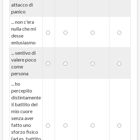
attacco di
panico
... non c'era
nulla che mi
desse
entusiasmo
... sentivo di
valere poco
come
persona
... ho
percepito
distintamente
il battito del
mio cuore
senza aver
fatto uno
sforzo fisico
(ad es. battito