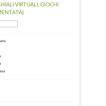
CHIALI VIRTUALI, GIOCHI
UMENTATA)
mana
a
a
mana