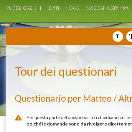
I
PUBBLICAZIONI
DATI
NEWS
RASSEGNA STAMPA
Tour dei questionari
Questionario per Matteo / Altri
Per questa parte del questionario ti chiediamo cort
poiché le domande sono da rivolgere direttament