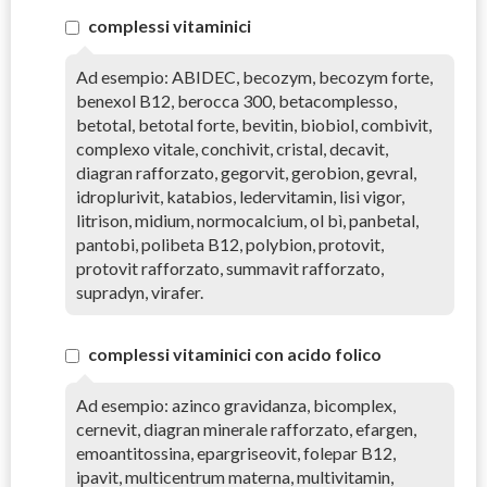
complessi vitaminici
Ad esempio: ABIDEC, becozym, becozym forte,
benexol B12, berocca 300, betacomplesso,
betotal, betotal forte, bevitin, biobiol, combivit,
complexo vitale, conchivit, cristal, decavit,
diagran rafforzato, gegorvit, gerobion, gevral,
idroplurivit, katabios, ledervitamin, lisi vigor,
litrison, midium, normocalcium, ol bì, panbetal,
pantobi, polibeta B12, polybion, protovit,
protovit rafforzato, summavit rafforzato,
supradyn, virafer.
complessi vitaminici con acido folico
Ad esempio: azinco gravidanza, bicomplex,
cernevit, diagran minerale rafforzato, efargen,
emoantitossina, epargriseovit, folepar B12,
ipavit, multicentrum materna, multivitamin,