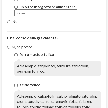
un altro integratore alimentare
:
No
E nel corso della gravidanza?
Sì, ho preso:
ferro + acido folico
Ad esempio: ferplex fol, ferro tre, ferrofolin,
pernexin folinico.
acido folico
Ad esempio: calciofolin, calcio folinato, citofolin,
cromaton, divical forte, emovis, folac, folaren,
foliben, folidar, folinac, folinvit, foliplus, folix,