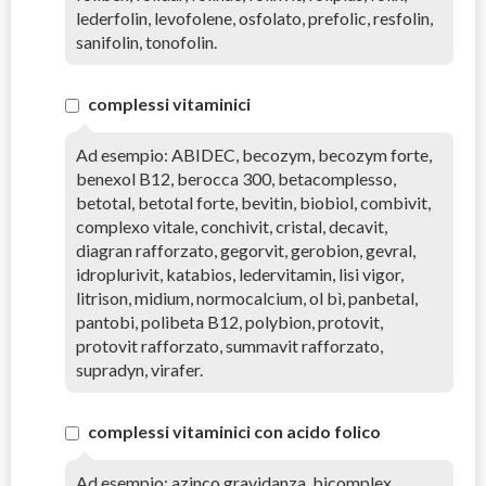
lederfolin, levofolene, osfolato, prefolic, resfolin,
sanifolin, tonofolin.
complessi vitaminici
Ad esempio: ABIDEC, becozym, becozym forte,
benexol B12, berocca 300, betacomplesso,
betotal, betotal forte, bevitin, biobiol, combivit,
complexo vitale, conchivit, cristal, decavit,
diagran rafforzato, gegorvit, gerobion, gevral,
idroplurivit, katabios, ledervitamin, lisi vigor,
litrison, midium, normocalcium, ol bì, panbetal,
pantobi, polibeta B12, polybion, protovit,
protovit rafforzato, summavit rafforzato,
supradyn, virafer.
complessi vitaminici con acido folico
Ad esempio: azinco gravidanza, bicomplex,