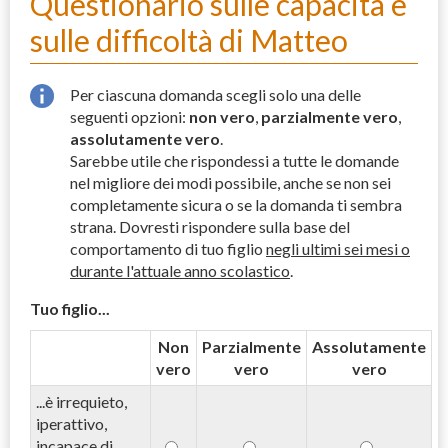
Questionario sulle capacità e
sulle difficoltà di Matteo
Per ciascuna domanda scegli solo una delle
seguenti opzioni:
non vero
,
parzialmente vero
,
assolutamente vero
.
Sarebbe utile che rispondessi a tutte le domande
nel migliore dei modi possibile, anche se non sei
completamente sicura o se la domanda ti sembra
strana. Dovresti rispondere sulla base del
comportamento di tuo figlio
negli ultimi sei mesi o
durante l'attuale anno scolastico
.
Tuo figlio...
Non
Parzialmente
Assolutamente
vero
vero
vero
...è irrequieto,
iperattivo,
incapace di