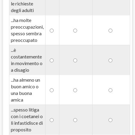
le richieste
degli adulti
...ha molte
preoccupazioni,
spesso sembra
preoccupato
...è
costantemente
in movimento o
a disagio
...ha almeno un
buon amico o
una buona
amica
...spesso litiga
con i coetanei o
li infastidisce di
proposito