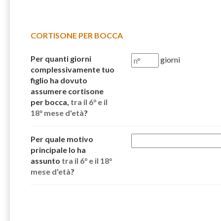
CORTISONE PER BOCCA
Per quanti giorni
giorni
complessivamente tuo
figlio ha dovuto
assumere cortisone
per bocca,
tra il 6° e il
18° mese d'età
?
Per quale motivo
principale lo ha
assunto
tra il 6° e il 18°
mese d'età
?