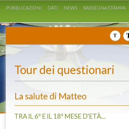
I
PUBBLICAZIONI
DATI
NEWS
RASSEGNA STAMPA
Tour dei questionari
La salute di Matteo
TRA IL 6° E IL 18° MESE D'ETÀ...