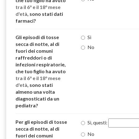
che tuo figlio ha avuto
tra il 6° e il 18° mese
d'età
, sono stati dati
farmaci?
Gli episodi di tosse
Sì
secca di notte, al di
No
fuori dei comuni
raffreddori o di
infezioni respiratorie,
che tuo figlio ha avuto
tra il 6° e il 18° mese
d'età
, sono stati
almeno una volta
diagnosticati da un
pediatra?
Per gli episodi di tosse
Sì, questi:
secca di notte, al di
No
fuori dei comuni