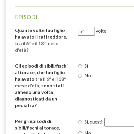
EPISODI
Quante volte tuo figlio
volte
ha avuto il raffreddore,
tra il 6° e il 18° mese
d'età
?
Gli episodi di sibili/fischi
Sì
al torace, che tuo figlio
No
ha avuto
tra il 6° e il 18°
mese d'età
, sono stati
almeno una volta
diagnosticati da un
pediatra?
Per gli episodi di
Sì, questi:
sibili/fischi al torace,
No