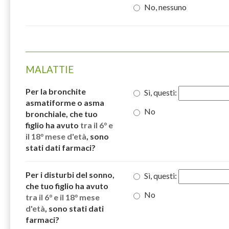
No, nessuno
MALATTIE
Per la bronchite
Sì, questi:
asmatiforme o asma
No
bronchiale, che tuo
figlio ha avuto
tra il 6° e
il 18° mese d'età
, sono
stati dati farmaci?
Per i disturbi del sonno,
Sì, questi:
che tuo figlio ha avuto
No
tra il 6° e il 18° mese
d'età
, sono stati dati
farmaci?