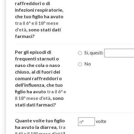
raffreddori o di
infezioni respiratorie,
che tuo figlio ha avuto
tra il 6° e il 18° mese
d'età
, sono stati dati
farmaci?
Per gli episodi di
Sì, questi:
frequenti starnuti o
No
naso che cola o naso
chiuso, al di fuori dei
comuni raffreddori o
dell'influenza, che tuo
figlio ha avuto
tra il 6° e
il 18° mese d'età
, sono
stati dati farmaci?
Quante volte tuo figlio
volte
ha avuto la diarrea,
tra
il 6° e il 18° mese d'età
?