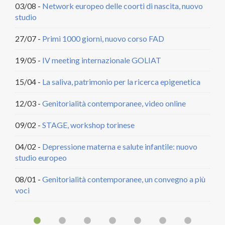
03/08 -
Network europeo delle coorti di nascita, nuovo
04/
studio
DCA
27/07 -
Primi 1000 giorni, nuovo corso FAD
20/
citt
19/05 -
IV meeting internazionale GOLIAT
18/
15/04 -
La saliva, patrimonio per la ricerca epigenetica
22/
12/03 -
Genitorialità contemporanee, video online
29/
09/02 -
STAGE, workshop torinese
30/
04/02 -
Depressione materna e salute infantile: nuovo
studio europeo
09/
08/01 -
Genitorialità contemporanee, un convegno a più
30/
voci
14/
31/