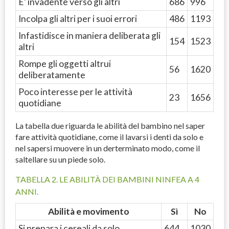
E’ invadente verso gli altri
686
996
Incolpa gli altri per i suoi errori
486
1193
Infastidisce in maniera deliberata gli
154
1523
altri
Rompe gli oggetti altrui
56
1620
deliberatamente
Poco interesse per le attività
23
1656
quotidiane
La tabella due riguarda le abilità del bambino nel saper
fare attività quotidiane, come il lavarsi i denti da solo e
nel sapersi muovere in un derterminato modo, come il
saltellare su un piede solo.
TABELLA 2. LE ABILITÀ DEI BAMBINI
NINFEA
A 4
ANNI.
Abilità e movimento
Sì
No
Si prepara i cereali da solo
644
1030