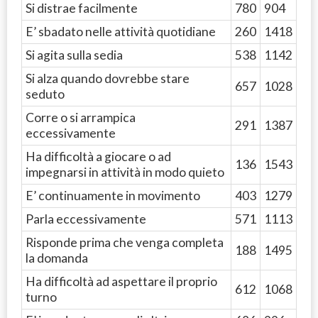
Si distrae facilmente
780
904
E’ sbadato nelle attività quotidiane
260
1418
Si agita sulla sedia
538
1142
Si alza quando dovrebbe stare
657
1028
seduto
Corre o si arrampica
291
1387
eccessivamente
Ha difficoltà a giocare o ad
136
1543
impegnarsi in attività in modo quieto
E’ continuamente in movimento
403
1279
Parla eccessivamente
571
1113
Risponde prima che venga completa
188
1495
la domanda
Ha difficoltà ad aspettare il proprio
612
1068
turno