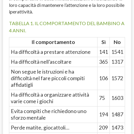
loro capacità di mantenere l’attenzione e la loro possibile
iperattività.
TABELLA 1. IL COMPORTAMENTO DEL BAMBINO A
4 ANNI.
Il comportamento
Sì
No
Ha difficoltà a prestare attenzione
141
1541
Ha difficoltà nell’ascoltare
365
1317
Non segue le istruzioni e ha
difficoltà nel fare piccoli compiti
106
1572
affidatigli
Ha difficoltà a organizzare attività
75
1603
varie come i giochi
Evita compiti che richiedono uno
194
1487
sforzo mentale
Perde matite, giocattoli…
209
1473