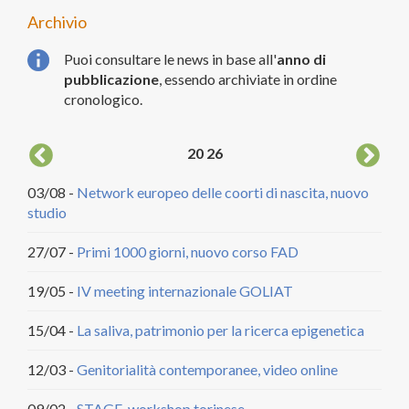
Archivio
Puoi consultare le news in base all'
anno di
pubblicazione
, essendo archiviate in ordine
cronologico.
20
26
03/08 -
Network europeo delle coorti di nascita, nuovo
04/
studio
DCA
27/07 -
Primi 1000 giorni, nuovo corso FAD
20/
citt
19/05 -
IV meeting internazionale GOLIAT
18/
15/04 -
La saliva, patrimonio per la ricerca epigenetica
22/
12/03 -
Genitorialità contemporanee, video online
29/
09/02 -
STAGE, workshop torinese