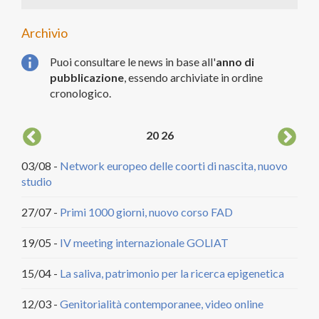
Archivio
Puoi consultare le news in base all'
anno di
pubblicazione
, essendo archiviate in ordine
cronologico.
20
26
03/08 -
Network europeo delle coorti di nascita, nuovo
04/
studio
DCA
27/07 -
Primi 1000 giorni, nuovo corso FAD
20/
citt
19/05 -
IV meeting internazionale GOLIAT
18/
15/04 -
La saliva, patrimonio per la ricerca epigenetica
22/
12/03 -
Genitorialità contemporanee, video online