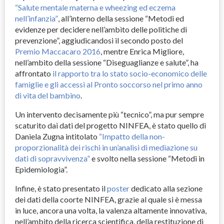
“Salute mentale materna e wheezing ed eczema
nell’infanzia”
, all’interno della sessione “Metodi ed
evidenze per decidere nell’ambito delle politiche di
prevenzione”, aggiudicandosi il secondo posto del
Premio Maccacaro 2016
, mentre Enrica Migliore,
nell’ambito della sessione “Diseguaglianze e salute”, ha
affrontato
il rapporto tra lo stato socio-economico delle
famiglie e gli accessi al Pronto soccorso nel primo anno
di vita del bambino
.
Un intervento decisamente più “tecnico”, ma pur sempre
scaturito dai dati del progetto
NINFEA
, è stato quello di
Daniela Zugna intitolato
“Impatto della non-
proporzionalità dei rischi in un’analisi di mediazione su
dati di sopravvivenza”
e svolto nella sessione “Metodi in
Epidemiologia”.
Infine, è stato presentato il
poster
dedicato alla sezione
dei dati della coorte
NINFEA
, grazie al quale si è messa
in luce, ancora una volta, la valenza altamente innovativa,
nell’ambito della ricerca scientifica, della restituzione di