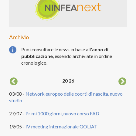
Archivio
Puoi consultare le news in base all'
anno di
pubblicazione
, essendo archiviate in ordine
cronologico.
20
26
03/08 -
Network europeo delle coorti di nascita, nuovo
04/
studio
DCA
27/07 -
Primi 1000 giorni, nuovo corso FAD
20/
citt
19/05 -
IV meeting internazionale GOLIAT
18/