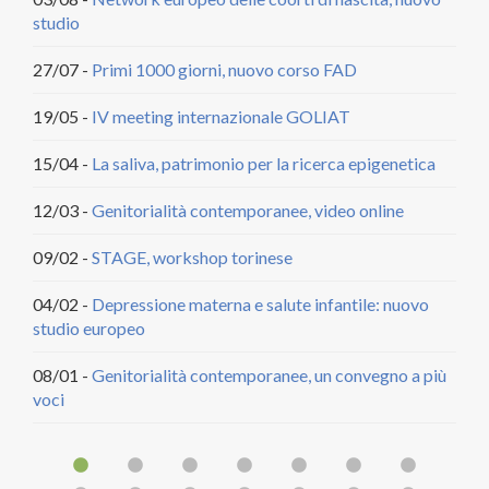
studio
DCA
27/07 -
Primi 1000 giorni, nuovo corso FAD
20/
citt
19/05 -
IV meeting internazionale GOLIAT
18/
15/04 -
La saliva, patrimonio per la ricerca epigenetica
22/
12/03 -
Genitorialità contemporanee, video online
29/
09/02 -
STAGE, workshop torinese
30/
04/02 -
Depressione materna e salute infantile: nuovo
studio europeo
09/
08/01 -
Genitorialità contemporanee, un convegno a più
30/
voci
14/
31/