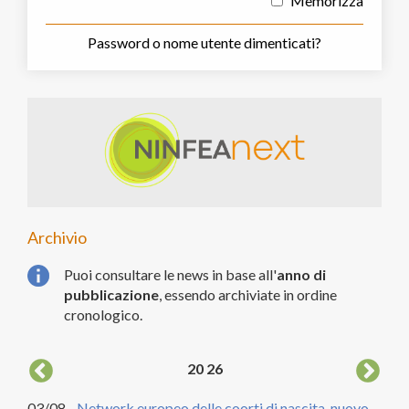
Memorizza
Password o nome utente dimenticati?
Archivio
Puoi consultare le news in base all'
anno di
pubblicazione
, essendo archiviate in ordine
cronologico.
20
26
03/08 -
Network europeo delle coorti di nascita, nuovo
04/