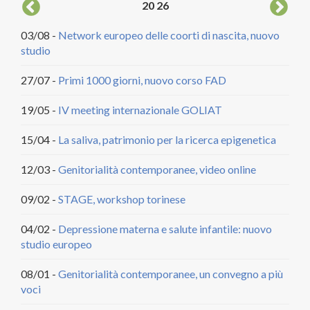
20
26
03/08 -
Network europeo delle coorti di nascita, nuovo
04/
studio
DCA
27/07 -
Primi 1000 giorni, nuovo corso FAD
20/
citt
19/05 -
IV meeting internazionale GOLIAT
18/
15/04 -
La saliva, patrimonio per la ricerca epigenetica
22/
12/03 -
Genitorialità contemporanee, video online
29/
09/02 -
STAGE, workshop torinese
30/
04/02 -
Depressione materna e salute infantile: nuovo
studio europeo
09/
08/01 -
Genitorialità contemporanee, un convegno a più
30/
voci
14/