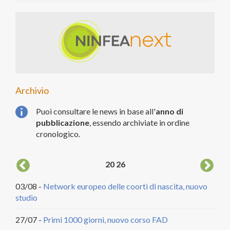
Archivio
Puoi consultare le news in base all'
anno di
pubblicazione
, essendo archiviate in ordine
cronologico.
20
26
03/08 -
Network europeo delle coorti di nascita, nuovo
04/
studio
DCA
27/07 -
Primi 1000 giorni, nuovo corso FAD
20/