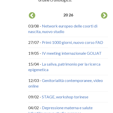
20
26
ito Web NINFEA
03/08 -
Network europeo delle coorti di
04
nascita, nuovo studio
co
ubblicità
27/07 -
Primi 1000 giorni, nuovo corso FAD
20
ci
19/05 -
IV meeting internazionale GOLIAT
18
15/04 -
La saliva, patrimonio per la ricerca
epigenetica
22
12/03 -
Genitorialità contemporanee, video
29
online
30
09/02 -
STAGE, workshop torinese
09
04/02 -
Depressione materna e salute
30