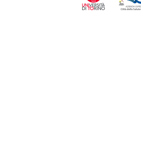
20
25
2
/12 -
Salute respiratoria infantile: quanto
04/12 -
Il valore del
pa
ntano i DCA delle future mamme?
negli studi longitudinal
/11 -
STAGE: al via la call per stakeholder e
05/11 -
I sette anni so
ttadinanza
22/10 -
Al via SEEMPL
/11 -
Congratulazioni Silvia!
09/09 -
Salute disugual
/10 -
Nasce il Comitato consultivo NINFEA
22/04 -
AIE2024, Pre
/09 -
NINFEA a Lubiana
09/04 -
Nuovo studi
/06 -
NINFEA su PLOS Mental Health
31/01 -
Parte STAGE,
/06 -
Assemblea Generale STAGE
europeo
/05 -
NINFEA a Barcellona