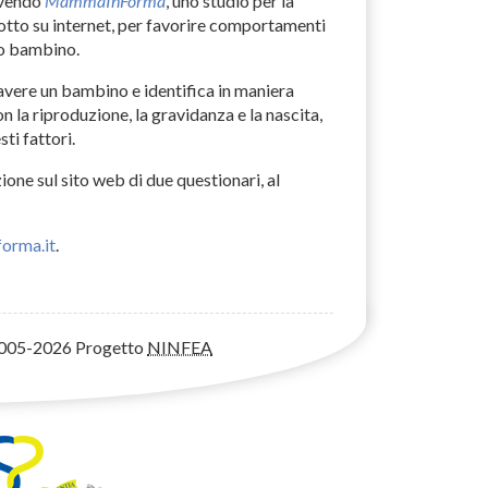
vendo
MammaInForma
, uno studio per la
tto su internet, per favorire comportamenti
ro bambino.
avere un bambino e identifica in maniera
on la riproduzione, la gravidanza e la nascita,
ti fattori.
one sul sito web di due questionari, al
orma.it
.
005-2026 Progetto
NINFEA