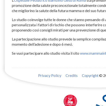
L’
Ospedale Pediatrico Bambino Gesù di Roma
sta promuo
promozione della salute preconcezionale totalmente condo
che migliorino la salute della futura mamma e del suo futu
Lo studio coinvolge tutte le donne che stanno pensando di 
personalizzata i fattori di rischio che possono interferire c
proponendo così consigli mirati per una prevenzione di ques
La partecipazione allo studio prevede la semplice compilazi
momento dell’adesione e dopo 6 mesi.
Se vuoi partecipare allo studio visita il sito
www.mammainf
Privacy Policy
Credits
Copyright
© 2