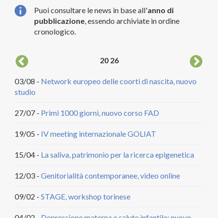
Puoi consultare le news in base all'
anno di
pubblicazione
, essendo archiviate in ordine
cronologico.
20
26
03/08 -
Network europeo delle coorti di nascita, nuovo
04/
studio
DCA
27/07 -
Primi 1000 giorni, nuovo corso FAD
20/
citt
19/05 -
IV meeting internazionale GOLIAT
18/
15/04 -
La saliva, patrimonio per la ricerca epigenetica
22/
12/03 -
Genitorialità contemporanee, video online
29/
09/02 -
STAGE, workshop torinese
30/
04/02 -
Depressione materna e salute infantile: nuovo