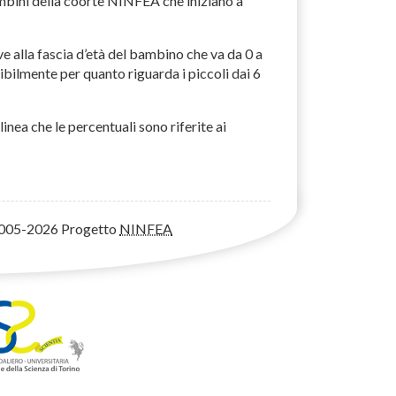
ambini della coorte
NINFEA
che iniziano a
ive alla fascia d’età del bambino che va da 0 a
ilmente per quanto riguarda i piccoli dai 6
inea che le percentuali sono riferite ai
005-2026 Progetto
NINFEA