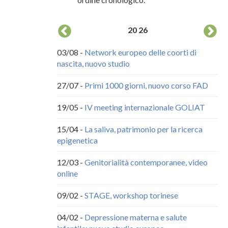
20
26
ito Web NINFEA
03/08 -
Network europeo delle coorti di
04
nascita, nuovo studio
co
ubblicità
27/07 -
Primi 1000 giorni, nuovo corso FAD
20
ci
19/05 -
IV meeting internazionale GOLIAT
18
15/04 -
La saliva, patrimonio per la ricerca
epigenetica
22
12/03 -
Genitorialità contemporanee, video
29
online
30
09/02 -
STAGE, workshop torinese
09
04/02 -
Depressione materna e salute
30