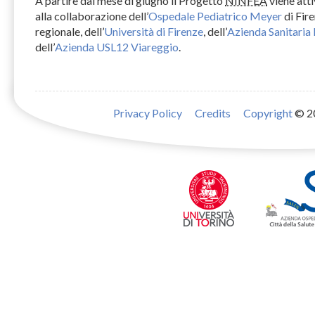
A partire dal mese di giugno il Progetto
NINFEA
viene att
alla collaborazione dell’
Ospedale Pediatrico Meyer
di Fire
regionale, dell’
Università di Firenze
, dell’
Azienda Sanitaria 
dell’
Azienda USL12 Viareggio
.
Privacy Policy
Credits
Copyright
© 2