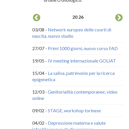
20
26
ito Web NINFEA
03/08 -
Network europeo delle coorti di
04
nascita, nuovo studio
co
ubblicità
27/07 -
Primi 1000 giorni, nuovo corso FAD
20
ci
19/05 -
IV meeting internazionale GOLIAT
18
15/04 -
La saliva, patrimonio per la ricerca
epigenetica
22
12/03 -
Genitorialità contemporanee, video
29
online
30
09/02 -
STAGE, workshop torinese
09
04/02 -
Depressione materna e salute
30