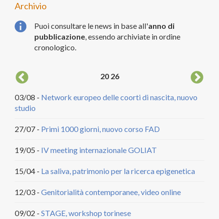
Archivio
Puoi consultare le news in base all'
anno di
pubblicazione
, essendo archiviate in ordine
cronologico.
20
26
03/08 -
Network europeo delle coorti di nascita, nuovo
04/
studio
DCA
27/07 -
Primi 1000 giorni, nuovo corso FAD
20/
citt
19/05 -
IV meeting internazionale GOLIAT
18/
15/04 -
La saliva, patrimonio per la ricerca epigenetica
22/
12/03 -
Genitorialità contemporanee, video online
29/
09/02 -
STAGE, workshop torinese