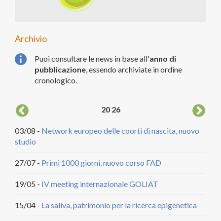
Archivio
Puoi consultare le news in base all'
anno di
pubblicazione
, essendo archiviate in ordine
cronologico.
20
26
03/08 -
Network europeo delle coorti di nascita, nuovo
04/
studio
DCA
27/07 -
Primi 1000 giorni, nuovo corso FAD
20/
citt
19/05 -
IV meeting internazionale GOLIAT
18/
15/04 -
La saliva, patrimonio per la ricerca epigenetica
22/